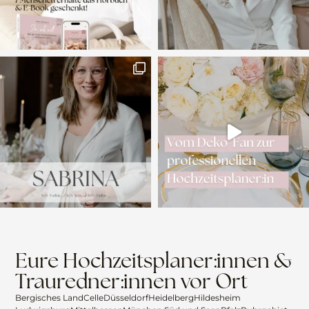
Eure Hochzeitsplaner:innen &
Trauredner:innen vor Ort
Bergisches Land
Celle
Düsseldorf
Heidelberg
Hildesheim