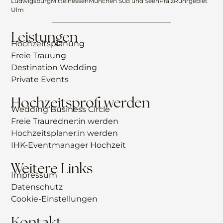
Ludwigsburg
Mittelhessen
München Süd und Seen
Pfalz
Ruhrgebiet
Ulm
Leistungen
Hochzeitsplanung
Freie Trauung
Destination Wedding
Private Events
Hochzeitsprofi werden
Wedding Business Circle
Freie Trauredner:in werden
Hochzeitsplaner:in werden
IHK-Eventmanager Hochzeit
Weitere Links
Impressum
Datenschutz
Cookie-Einstellungen
Kontakt