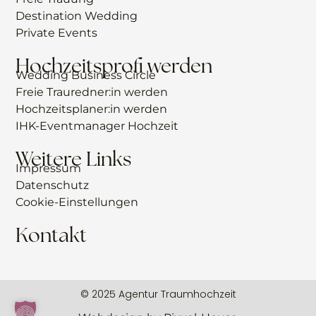
Destination Wedding
Private Events
Hochzeitsprofi werden
Wedding Business Circle
Freie Trauredner:in werden
Hochzeitsplaner:in werden
IHK-Eventmanager Hochzeit
Weitere Links
Impressum
Datenschutz
Cookie-Einstellungen
Kontakt
© 2025 Agentur Traumhochzeit