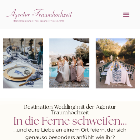
Referenzen 
Hochzeitsprofi w
Lisa Bössen
Prettymoments
Iryna Nesterenko
Destination Wedding mit der Agentur
Traumhochzeit
In die Ferne schweifen…
…und eure Liebe an einem Ort feiern, der sich
genauso besonders anfühlt wie ihr?