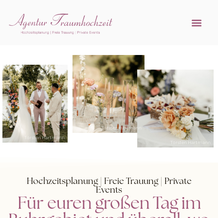
Referenzen 
Hochzeitsprofi w
Torsten Hartmann
Torsten Hartmann
Torsten Hartmann
Hochzeitsplanung | Freie Trauung | Private
Events
Für euren großen Tag im