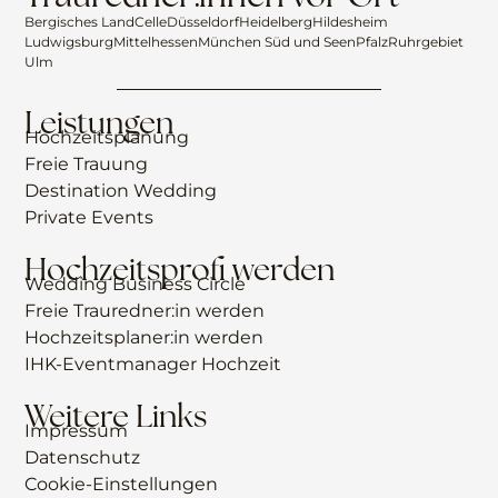
Bergisches Land
Celle
Düsseldorf
Heidelberg
Hildesheim
Ludwigsburg
Mittelhessen
München Süd und Seen
Pfalz
Ruhrgebiet
Ulm
Leistungen
Hochzeitsplanung
Freie Trauung
Destination Wedding
Private Events
Hochzeitsprofi werden
Wedding Business Circle
Freie Trauredner:in werden
Hochzeitsplaner:in werden
IHK-Eventmanager Hochzeit
Weitere Links
Impressum
Datenschutz
Cookie-Einstellungen