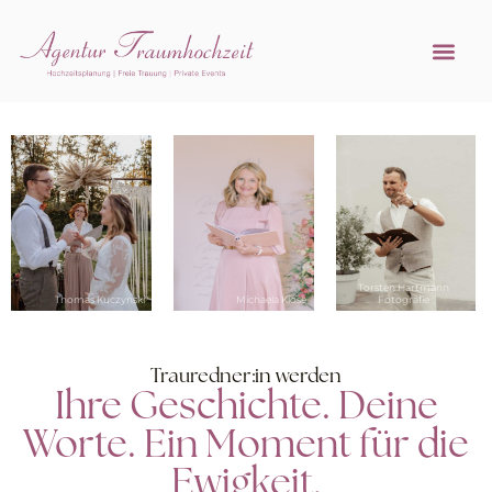
Referenzen 
Hochzeitsprofi w
Torsten Hartmann
Thomas Kuczynski
Michaela Klose
Fotografie
Trauredner:in werden
Ihre Geschichte. Deine
Worte. Ein Moment für die
Ewigkeit.