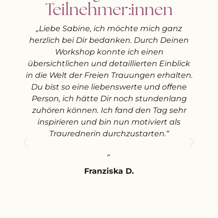
Teilnehmer:innen
„Liebe Sabine, ich
möchte mich ganz
herzlich bei Dir bedanken. Durch Deinen
Workshop konnte ich einen
übersichtlichen und detaillierten Einblick
in die Welt der Freien Trauungen erhalten.
T
Du bist so eine liebenswerte und offene
k
Person, ich hätte Dir noch stundenlang
u
zuhören können. Ich fand den Tag sehr
g
inspirieren und bin nun motiviert als
g
Traurednerin durchzustarten.“
m
„
p
z
Franziska D.
b
d
D
ü