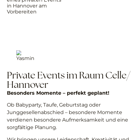
le Conquer
Cecile Conquer
Private Events im Raum Celle/
Hannover
Besonders Momente – perfekt geplant!
Ob Babyparty, Taufe, Geburtstag oder
Junggesellenabschied – besondere Momente
verdienen besondere Aufmerksamkeit und eine
sorgfältige Planung.
Wir bringen unsere Leidenschaft, Kreativität und