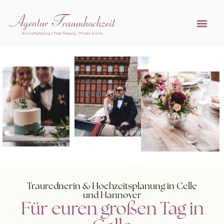
Referenzen 
Hochzeitsprofi w
Cecile Conquer
Cecile Conquer
Cecile Conquer
Traurednerin & Hochzeitsplanung in Celle
und Hannover
Für euren großen Tag in