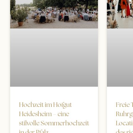
Freie
Hochzeit im Hofgut
Ruhrge
Heidesheim – eine
Locat
stilvolle Sommerhochzeit
des ri
in der Pfalz