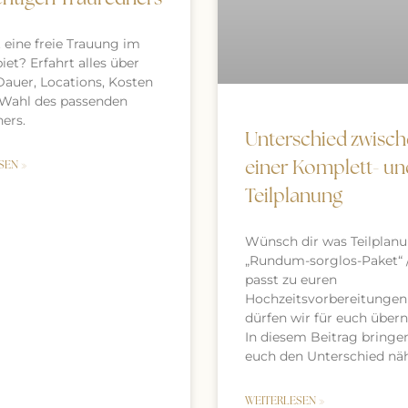
t eine freie Trauung im
et? Erfahrt alles über
Dauer, Locations, Kosten
 Wahl des passenden
ers.
Unterschied zwisc
einer Komplett- un
SEN »
Teilplanung
Wünsch dir was Teilplan
„Rundum-sorglos-Paket“ 
passt zu euren
Hochzeitsvorbereitungen
dürfen wir für euch übe
In diesem Beitrag bringe
euch den Unterschied näh
WEITERLESEN »