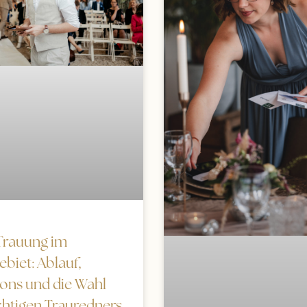
 Trauung im
biet: Ablauf,
ions und die Wahl
chtigen Trauredners