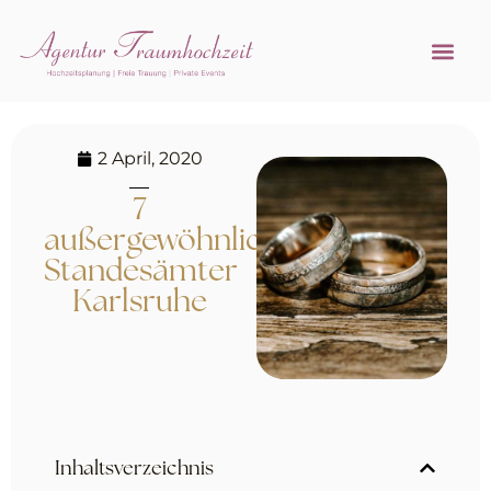
Referenzen 
Hochzeitsprofi w
2 April, 2020
7
außergewöhnliche
Standesämter
Karlsruhe
Inhaltsverzeichnis