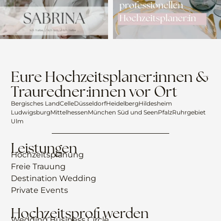
Eure Hochzeitsplaner:innen &
Trauredner:innen vor Ort
Bergisches Land
Celle
Düsseldorf
Heidelberg
Hildesheim
Ludwigsburg
Mittelhessen
München Süd und Seen
Pfalz
Ruhrgebiet
Ulm
Leistungen
Hochzeitsplanung
Freie Trauung
Destination Wedding
Private Events
Hochzeitsprofi werden
Wedding Business Circle