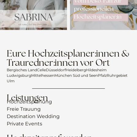
Eure Hochzeitsplaner:innen &
Trauredner:innen vor Ort
Bergisches Land
Celle
Düsseldorf
Heidelberg
Hildesheim
Ludwigsburg
Mittelhessen
München Süd und Seen
Pfalz
Ruhrgebiet
Ulm
Leistungen
Hochzeitsplanung
Freie Trauung
Destination Wedding
Private Events