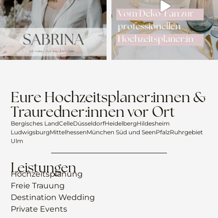
Eure Hochzeitsplaner:innen &
Trauredner:innen vor Ort
Bergisches Land
Celle
Düsseldorf
Heidelberg
Hildesheim
Ludwigsburg
Mittelhessen
München Süd und Seen
Pfalz
Ruhrgebiet
Ulm
Leistungen
Hochzeitsplanung
Freie Trauung
Destination Wedding
Private Events