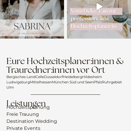
Eure Hochzeitsplaner:innen &
Trauredner:innen vor Ort
Bergisches Land
Celle
Düsseldorf
Heidelberg
Hildesheim
Ludwigsburg
Mittelhessen
München Süd und Seen
Pfalz
Ruhrgebiet
Ulm
Leistungen
Hochzeitsplanung
Freie Trauung
Destination Wedding
Private Events