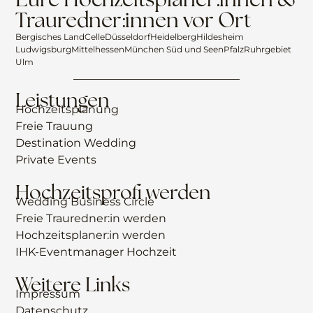
Trauredner:innen vor Ort
Bergisches Land
Celle
Düsseldorf
Heidelberg
Hildesheim
Ludwigsburg
Mittelhessen
München Süd und Seen
Pfalz
Ruhrgebiet
Ulm
Leistungen
Hochzeitsplanung
Freie Trauung
Destination Wedding
Private Events
Hochzeitsprofi werden
Wedding Business Circle
Freie Trauredner:in werden
Hochzeitsplaner:in werden
IHK-Eventmanager Hochzeit
Weitere Links
Impressum
Datenschutz