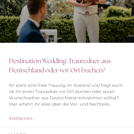
Destination Wedding: Trauredner aus
Deutschland oder vor Ort buchen?
Ihr plant eine freie Trauung im Ausland und fragt euch,
ob ihr einen Trauredner vor Ort buchen oder euren
Wunschredner aus Deutschland mitnehmen solltet?
Hier erfahrt ihr alles über die Vor- und Nachteile…
WEITERLESEN »