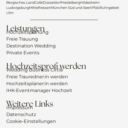
Bergisches Land
Celle
Düsseldorf
Heidelberg
Hildesheim
Ludwigsburg
Mittelhessen
München Süd und Seen
Pfalz
Ruhrgebiet
Ulm
Leistungen
Hochzeitsplanung
Freie Trauung
Destination Wedding
Private Events
Hochzeitsprofi werden
Wedding Business Circle
Freie Trauredner:in werden
Hochzeitsplaner:in werden
IHK-Eventmanager Hochzeit
Weitere Links
Impressum
Datenschutz
Cookie-Einstellungen