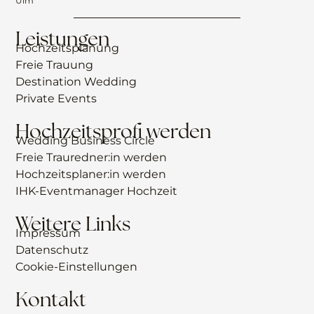
Ulm
Leistungen
Hochzeitsplanung
Freie Trauung
Destination Wedding
Private Events
Hochzeitsprofi werden
Wedding Business Circle
Freie Trauredner:in werden
Hochzeitsplaner:in werden
IHK-Eventmanager Hochzeit
Weitere Links
Impressum
Datenschutz
Cookie-Einstellungen
Kontakt