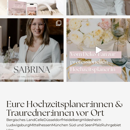
Eure Hochzeitsplaner:innen &
Trauredner:innen vor Ort
Bergisches Land
Celle
Düsseldorf
Heidelberg
Hildesheim
Ludwigsburg
Mittelhessen
München Süd und Seen
Pfalz
Ruhrgebiet