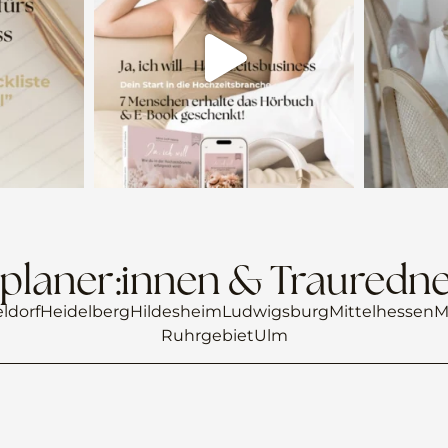
planer:innen & Trauredne
ldorf
Heidelberg
Hildesheim
Ludwigsburg
Mittelhessen
M
Ruhrgebiet
Ulm