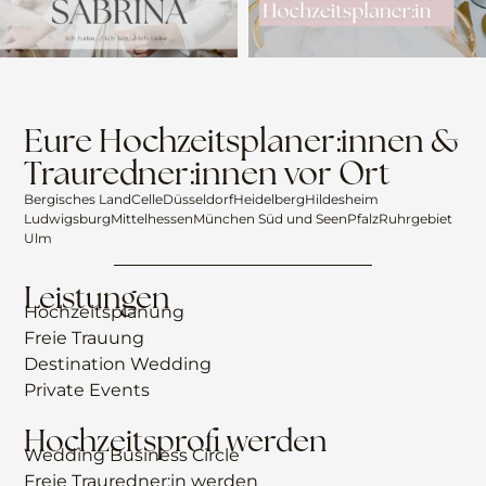
Eure Hochzeitsplaner:innen &
Trauredner:innen vor Ort
Bergisches Land
Celle
Düsseldorf
Heidelberg
Hildesheim
Ludwigsburg
Mittelhessen
München Süd und Seen
Pfalz
Ruhrgebiet
Ulm
Leistungen
Hochzeitsplanung
Freie Trauung
Destination Wedding
Private Events
Hochzeitsprofi werden
Wedding Business Circle
Freie Trauredner:in werden