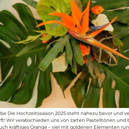
be Die Hochzeitssaison 2025 steht nahezu bevor und ver
ürft! Wir verabschieden uns von zarten Pastelltönen und
uch kräftiges Orange – viel mit goldenen Elementen rund