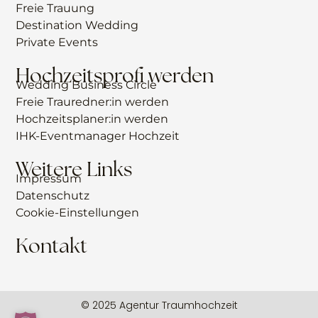
Freie Trauung
Destination Wedding
Private Events
Hochzeitsprofi werden
Wedding Business Circle
Freie Trauredner:in werden
Hochzeitsplaner:in werden
IHK-Eventmanager Hochzeit
Weitere Links
Impressum
Datenschutz
Cookie-Einstellungen
Kontakt
© 2025 Agentur Traumhochzeit