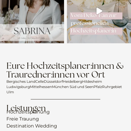
Eure Hochzeitsplaner:innen &
Trauredner:innen vor Ort
Bergisches Land
Celle
Düsseldorf
Heidelberg
Hildesheim
Ludwigsburg
Mittelhessen
München Süd und Seen
Pfalz
Ruhrgebiet
Ulm
Leistungen
Hochzeitsplanung
Freie Trauung
Destination Wedding