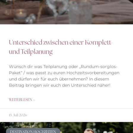
Unterschied zwischen einer Komplett-
und Teilplanung
Wünsch dir was Teilplanung oder „Rundum-sorglos-
Paket“ / was passt zu euren Hochzeitsvorbereitungen
und dürfen wir für euch übernehmen? In diesem
Beitrag bringen wir euch den Unterschied näher!
WEITERLESEN »
15. Juli 2026
DESTINATION HOCHZEITEN