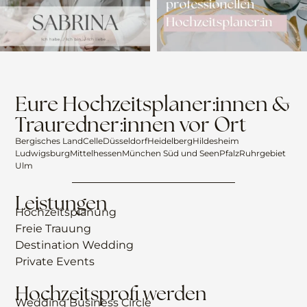
Eure Hochzeitsplaner:innen &
Trauredner:innen vor Ort
Bergisches Land
Celle
Düsseldorf
Heidelberg
Hildesheim
Ludwigsburg
Mittelhessen
München Süd und Seen
Pfalz
Ruhrgebiet
Ulm
Leistungen
Hochzeitsplanung
Freie Trauung
Destination Wedding
Private Events
Hochzeitsprofi werden
Wedding Business Circle