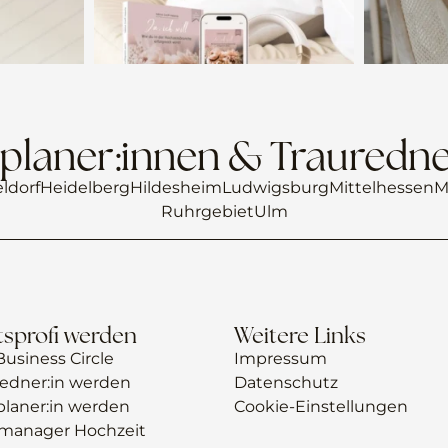
planer:innen & Trauredne
ldorf
Heidelberg
Hildesheim
Ludwigsburg
Mittelhessen
M
Ruhrgebiet
Ulm
sprofi werden
Weitere Links
usiness Circle
Impressum
redner:in werden
Datenschutz
planer:in werden
Cookie-Einstellungen
manager Hochzeit