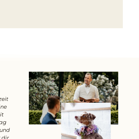
"Liebe Larissa, vielen Dank, dass du an un
eit
Tag an unserer Seite warst. Du warst un
ine
zwischen allen Dienstleistern und hast alle
it
in unserem Sinne ausgeführt und abgeklärt
Torsten Hartmann Fotografie
tag
Dank für alles!"
 und
Saskia & Dominik
 dir