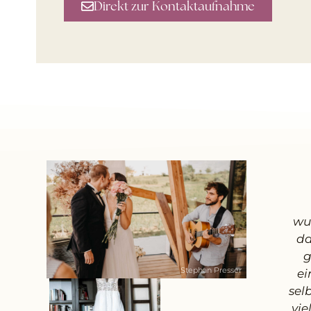
Direkt zur Kontaktaufnahme
wu
da
g
Stephan Presser
ei
sel
vie