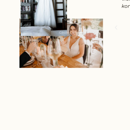
kon
Cécile Conquer
Stephan-Presser