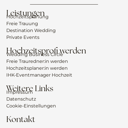
Leistungen
Hochzeitsplanung
Freie Trauung
Destination Wedding
Private Events
Hochzeitsprofi werden
Wedding Business Circle
Freie Trauredner:in werden
Hochzeitsplaner:in werden
IHK-Eventmanager Hochzeit
Weitere Links
Impressum
Datenschutz
Cookie-Einstellungen
Kontakt