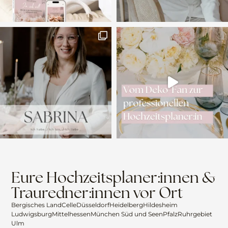
Eure Hochzeitsplaner:innen &
Trauredner:innen vor Ort
Bergisches Land
Celle
Düsseldorf
Heidelberg
Hildesheim
Ludwigsburg
Mittelhessen
München Süd und Seen
Pfalz
Ruhrgebiet
Ulm