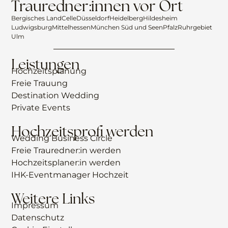
Trauredner:innen vor Ort
Bergisches Land
Celle
Düsseldorf
Heidelberg
Hildesheim
Ludwigsburg
Mittelhessen
München Süd und Seen
Pfalz
Ruhrgebiet
Ulm
Leistungen
Hochzeitsplanung
Freie Trauung
Destination Wedding
Private Events
Hochzeitsprofi werden
Wedding Business Circle
Freie Trauredner:in werden
Hochzeitsplaner:in werden
IHK-Eventmanager Hochzeit
Weitere Links
Impressum
Datenschutz