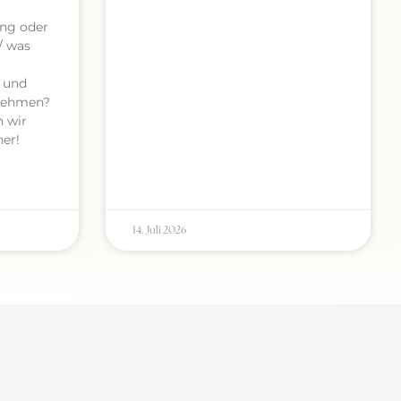
ung oder
/ was
 und
rnehmen?
n wir
er!
14. Juli 2026