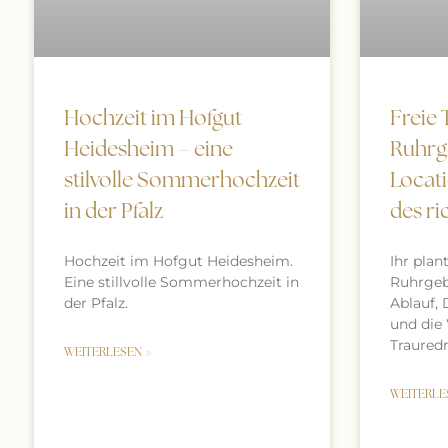
Freie
Hochzeit im Hofgut
Ruhrge
Heidesheim – eine
Locat
stilvolle Sommerhochzeit
des ri
in der Pfalz
Ihr plan
Hochzeit im Hofgut Heidesheim.
Ruhrgebi
Eine stillvolle Sommerhochzeit in
Ablauf, 
der Pfalz.
und die
Trauredn
WEITERLESEN »
WEITERLE