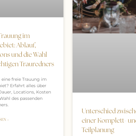
 Trauung im
biet: Ablauf,
ions und die Wahl
chtigen Trauredners
t eine freie Trauung im
et? Erfahrt alles über
Dauer, Locations, Kosten
 Wahl des passenden
ers.
Unterschied zwisc
einer Komplett- un
SEN »
Teilplanung