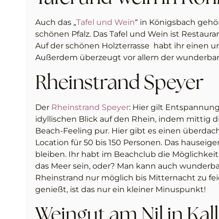
Auch das „
Tafel und Wein
“ in Königsbach gehör
schönen Pfalz. Das Tafel und Wein ist Restaura
Auf der schönen Holzterrasse habt ihr einen u
Außerdem überzeugt vor allem der wunderbar u
Rheinstrand Speyer
Der
Rheinstrand Speyer
: Hier gilt Entspannu
idyllischen Blick auf den Rhein, indem mittig
Beach-Feeling pur. Hier gibt es einen überdacht
Location für 50 bis 150 Personen. Das hauseigen
bleiben. Ihr habt im Beachclub die Möglichkei
das Meer sein, oder? Man kann auch wunderbar 
Rheinstrand nur möglich bis Mitternacht zu fe
genießt, ist das nur ein kleiner Minuspunkt!
Weingut am Nil in Kall