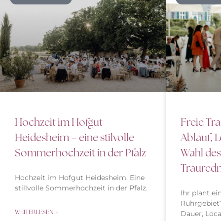
Freie Tr
Hochzeit im Hofgut
Ablauf, 
Heidesheim – eine stilvolle
Wahl des
Sommerhochzeit in der Pfalz
Traured
Hochzeit im Hofgut Heidesheim. Eine
stillvolle Sommerhochzeit in der Pfalz.
Ihr plant e
Ruhrgebiet?
WEITERLESEN »
Dauer, Loca