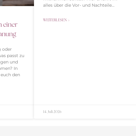
alles über die Vor- und Nachteile…
WEITERLESEN »
 einer
lanung
g oder
as passt zu
ngen und
hmen? In
 euch den
14. Juli 2026