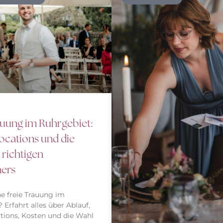
auung im Ruhrgebiet:
Locations und die
 richtigen
ners
ine freie Trauung im
 Erfahrt alles über Ablauf,
tions, Kosten und die Wahl