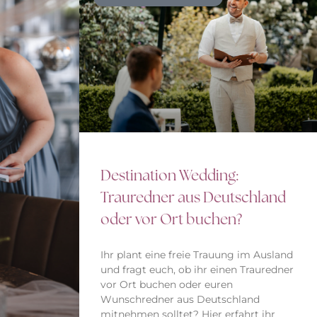
Destination Wedding:
Trauredner aus Deutschland
oder vor Ort buchen?
Ihr plant eine freie Trauung im Ausland
und fragt euch, ob ihr einen Trauredner
vor Ort buchen oder euren
Wunschredner aus Deutschland
mitnehmen solltet? Hier erfahrt ihr