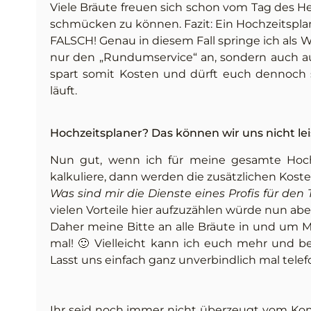
Viele Bräute freuen sich schon vom Tag des He
schmücken zu können. Fazit: Ein Hochzeitsplaner
FALSCH! Genau in diesem Fall springe ich als W
nur den „Rundumservice“ an, sondern auch au
spart somit Kosten und dürft euch dennoch si
läuft.
Hochzeitsplaner? Das können wir uns nicht lei
Nun gut, wenn ich für meine gesamte Hoch
kalkuliere, dann werden die zusätzlichen Kos
Was sind mir die Dienste eines Profis für den
vielen Vorteile hier aufzuzählen würde nun a
Daher meine Bitte an alle Bräute in und um M
mal! 🙂 Vielleicht kann ich euch mehr und bes
Lasst uns einfach ganz unverbindlich mal tele
Ihr seid noch immer nicht überzeugt vom Kon