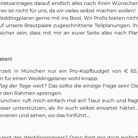
iratsantrages darauf, endlich alles nach ihren Wünsche
 ist nicht für uns, da wir vieles selbst machen wollen!
eddingplaner gerne mit ins Boot. Wir Profis bieten nich
f unsere Brautpaare zugeschnittene Teilplanungen. Ih
cher sein, dass mit mir an eurer Seite alles nach Pla
sten!
zeit in München nur ein Pro-Kopfbudget von € 65,
ten für einen Weddingplaner wohl knapp.
 Tag der Tage wert?
Das sollte die einzige Frage sein! Di
ber den Rahmen sprengen.
ünchen: ruft mich einfach mal an!! Traut euch und frag
ser unterstützen, als ihr euch selbst erwartet hättet…
fonieren und sehen, wo das hinführt…
zept des Weddingplaners? Dann folgt mir doch einfac