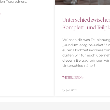
en Trauredners.
»
Unterschied zwischen
Komplett- und Teilp
Wünsch dir was Teilplanun
„Rundum-sorglos-Paket“ / w
euren Hochzeitsvorbereitu
dürfen wir für euch überne
diesem Beitrag bringen wir
Unterschied näher!
WEITERLESEN »
15. Juli 2026