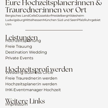
Eure Hochzeitsplaner:innen &
Trauredner:innen vor Ort
Bergisches Land
Celle
Düsseldorf
Heidelberg
Hildesheim
Ludwigsburg
Mittelhessen
München Süd und Seen
Pfalz
Ruhrgebiet
Ulm
Leistungen
Hochzeitsplanung
Freie Trauung
Destination Wedding
Private Events
Hochzeitsprofi werden
Wedding Business Circle
Freie Trauredner:in werden
Hochzeitsplaner:in werden
IHK-Eventmanager Hochzeit
Weitere Links
Impressum