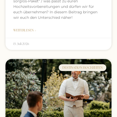
sorglos-Paket“ / was passt zu euren
Hochzeitsvorbereitungen und dürfen wir für
euch übernehmen? In diesem Beitrag bringen
wir euch den Unterschied näher!
WEITERLESEN »
15. Juli 2026
DESTINATION HOCHZEITEN