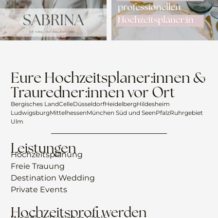
Eure Hochzeitsplaner:innen &
Trauredner:innen vor Ort
Bergisches Land
Celle
Düsseldorf
Heidelberg
Hildesheim
Ludwigsburg
Mittelhessen
München Süd und Seen
Pfalz
Ruhrgebiet
Ulm
Leistungen
Hochzeitsplanung
Freie Trauung
Destination Wedding
Private Events
Hochzeitsprofi werden