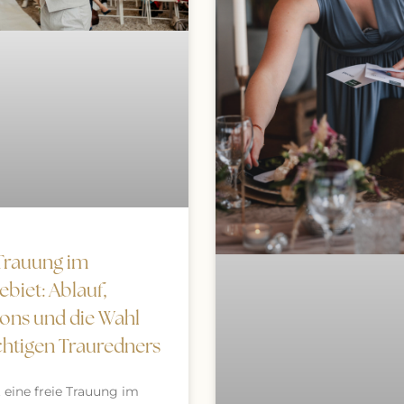
 Trauung im
biet: Ablauf,
ions und die Wahl
chtigen Trauredners
t eine freie Trauung im