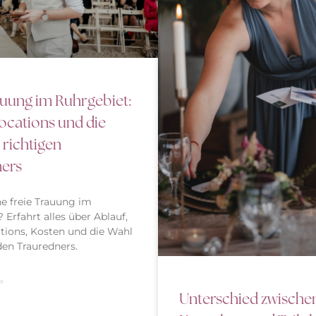
auung im Ruhrgebiet:
Locations und die
 richtigen
ners
ine freie Trauung im
 Erfahrt alles über Ablauf,
tions, Kosten und die Wahl
en Trauredners.
»
Unterschied zwischen