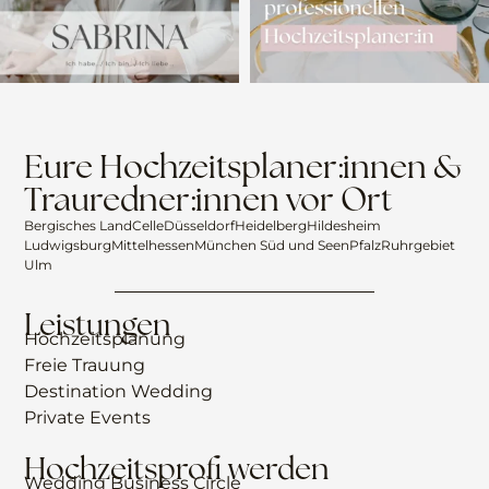
Eure Hochzeitsplaner:innen &
Trauredner:innen vor Ort
Bergisches Land
Celle
Düsseldorf
Heidelberg
Hildesheim
Ludwigsburg
Mittelhessen
München Süd und Seen
Pfalz
Ruhrgebiet
Ulm
Leistungen
Hochzeitsplanung
Freie Trauung
Destination Wedding
Private Events
Hochzeitsprofi werden
Wedding Business Circle