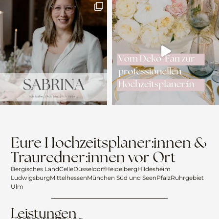
Eure Hochzeitsplaner:innen &
Trauredner:innen vor Ort
Bergisches Land
Celle
Düsseldorf
Heidelberg
Hildesheim
Ludwigsburg
Mittelhessen
München Süd und Seen
Pfalz
Ruhrgebiet
Ulm
Leistungen