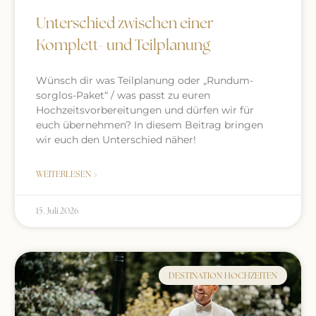
Unterschied zwischen einer
Komplett- und Teilplanung
Wünsch dir was Teilplanung oder „Rundum-
sorglos-Paket“ / was passt zu euren
Hochzeitsvorbereitungen und dürfen wir für
euch übernehmen? In diesem Beitrag bringen
wir euch den Unterschied näher!
WEITERLESEN »
15. Juli 2026
DESTINATION HOCHZEITEN