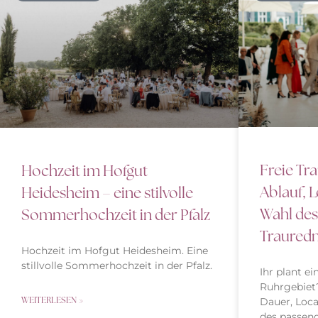
Freie Tr
Hochzeit im Hofgut
Ablauf, 
Heidesheim – eine stilvolle
Wahl des
Sommerhochzeit in der Pfalz
Traured
Hochzeit im Hofgut Heidesheim. Eine
stillvolle Sommerhochzeit in der Pfalz.
Ihr plant e
Ruhrgebiet?
WEITERLESEN »
Dauer, Loca
des passend