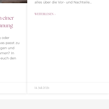
alles über die Vor- und Nachteile…
WEITERLESEN »
 einer
lanung
g oder
as passt zu
ngen und
hmen? In
 euch den
14. Juli 2026