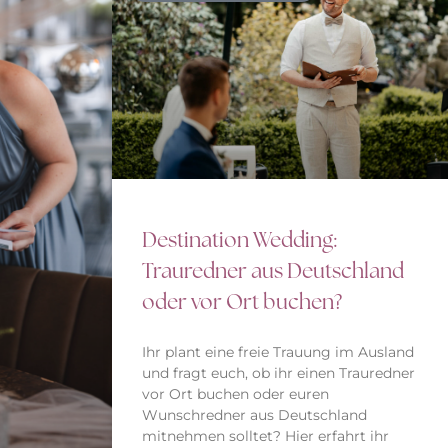
Destination Wedding:
Trauredner aus Deutschland
oder vor Ort buchen?
Ihr plant eine freie Trauung im Ausland
und fragt euch, ob ihr einen Trauredner
vor Ort buchen oder euren
Wunschredner aus Deutschland
mitnehmen solltet? Hier erfahrt ihr