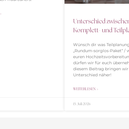
»
Unterschied zwischen
Komplett- und Teilp
Wünsch dir was Teilplanun
„Rundum-sorglos-Paket“ / w
euren Hochzeitsvorbereitu
dürfen wir für euch überne
diesem Beitrag bringen wir
Unterschied näher!
WEITERLESEN »
15. Juli 2026