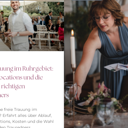
auung im Ruhrgebiet:
Locations und die
 richtigen
ners
ine freie Trauung im
 Erfahrt alles über Ablauf,
tions, Kosten und die Wahl
en Trauredners.